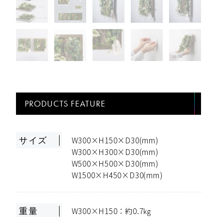
PRODUCTS FEATURE
W300×H150×D30(mm)
サイズ
W300×H300×D30(mm)
W500×H500×D30(mm)
W1500×H450×D30(mm)
W300×H150：約0.7㎏
重量