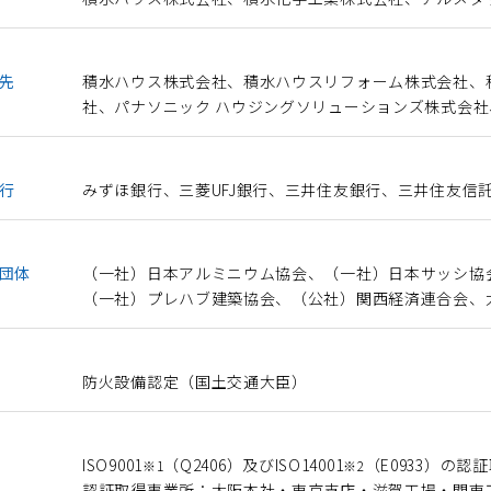
先
積水ハウス株式会社、積水ハウスリフォーム株式会社、
社、パナソニック ハウジングソリューションズ株式会
行
みずほ銀行、三菱UFJ銀行、三井住友銀行、三井住友信
団体
（一社）日本アルミニウム協会、（一社）日本サッシ協
（一社）プレハブ建築協会、（公社）関西経済連合会、
防火設備認定（国土交通大臣）
ISO9001
（Q2406）及びISO14001
（E0933）の認
※1
※2
認証取得事業所：
大阪本社・東京支店・滋賀工場・関東