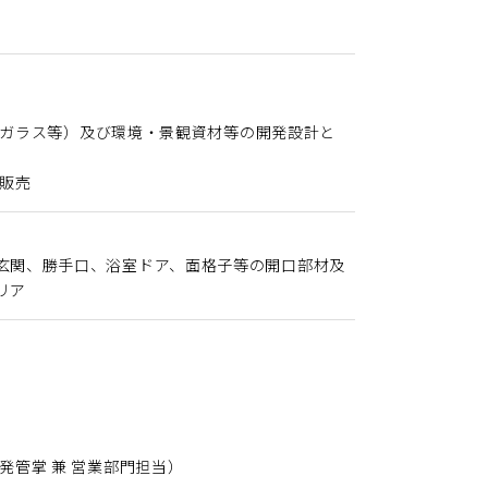
）
ガラス等）及び環境・景観資材等の開発設計と
販売
玄関、勝手口、浴室ドア、面格子等の開口部材及
リア
発管掌 兼 営業部門担当）