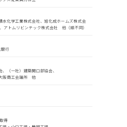
積水化学工業株式会社、旭化成ホームズ株式会
社、アトムリビンテック株式会社 他（順不同）
託銀行
会、（一社）建築開口部協会、
大阪商工会議所 他
証取得
工場・山口工場・静岡工場