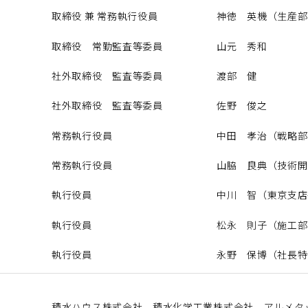
取締役 兼 常務執行役員
神徳 英機（生産部
取締役 常勤監査等委員
山元 秀和
社外取締役 監査等委員
渡部 健
社外取締役 監査等委員
佐野 俊之
常務執行役員
中田 孝治（戦略部
常務執行役員
山脇 良典（技術開
執行役員
中川 智（東京支店
執行役員
松永 則子（施工部
執行役員
永野 保博（社長特
積水ハウス株式会社、積水化学工業株式会社、アルメタ