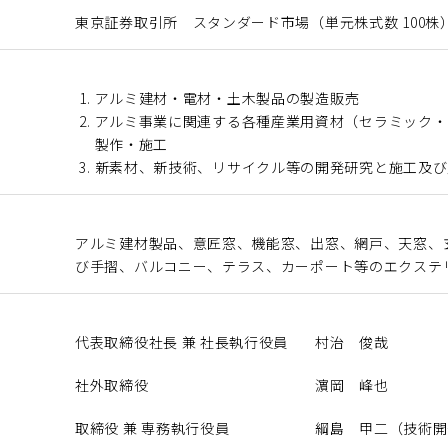
東京証券取引所 スタンダード市場
（単元株式数 100株
アルミ建材・電材・土木製品の
製造販売
アルミ事業に関連する各種産業用資材（セラミック・
製作・施工
新素材、新技術、リサイクル等の開発研究と施工及び
アルミ建材製品、意匠窓、機能窓、出窓、網戸、天窓、
び手摺、バルコニー、テラス、カーポート等のエクステ
代表取締役社長 兼 社長執行役員
村治 俊哉
社外取締役
濵岡 峰也
取締役 兼 専務執行役員
綱島 甲二（技術開