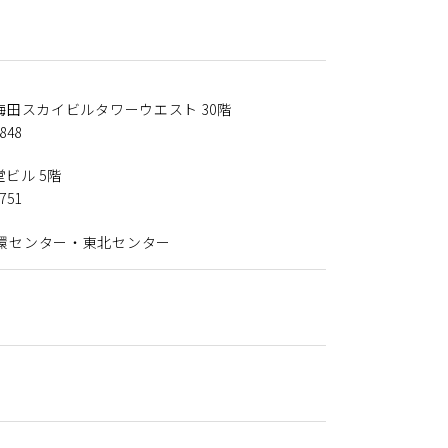
梅田スカイビルタワーウエスト 30階
848
ビル 5階
751
環センター・
東北センター