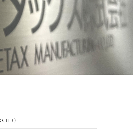
O.,LTD.）