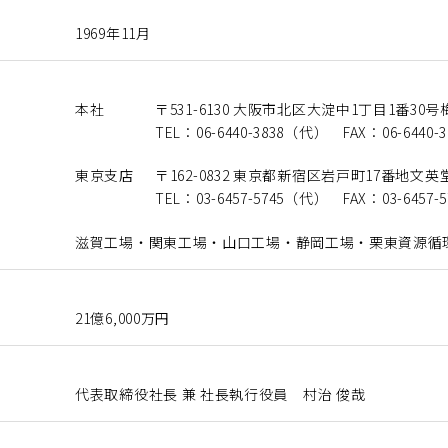
1969年11月
本社
〒531-6130
大阪市北区大淀中1丁目1番30号
TEL：06-6440-3838（代）
FAX：06-6440-3
東京支店
〒162-0832
東京都新宿区岩戸町17番地
文英堂
TEL：03-6457-5745（代）
FAX：03-6457-5
滋賀工場・関東工場・山口工場・
静岡工場・栗東資源循
21億6,000万円
代表取締役社長 兼 社長執行役員
村治 俊哉