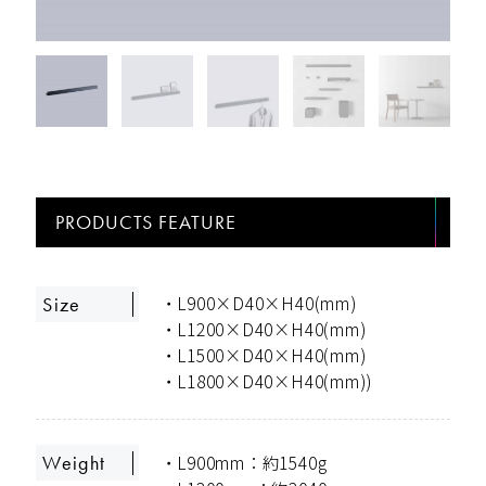
PRODUCTS FEATURE
・L900×D40×H40(mm)
Size
・L1200×D40×H40(mm)
・L1500×D40×H40(mm)
・L1800×D40×H40(mm))
・L900mm：約1540g
Weight