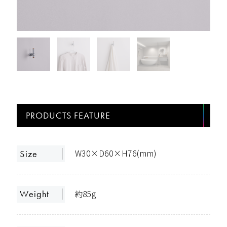
PRODUCTS FEATURE
W30×D60×H76(mm)
Size
約85g
Weight