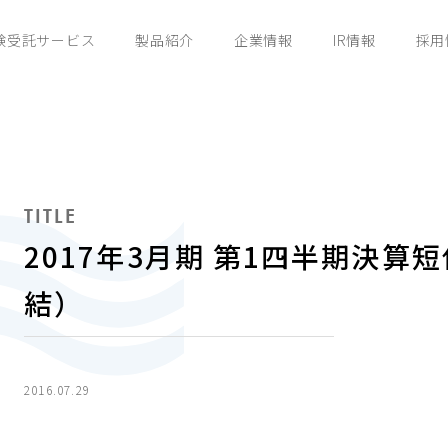
験受託サービス
製品紹介
企業情報
IR情報
採用
TITLE
2017年3月期 第1四半期決
結）
2016.07.29