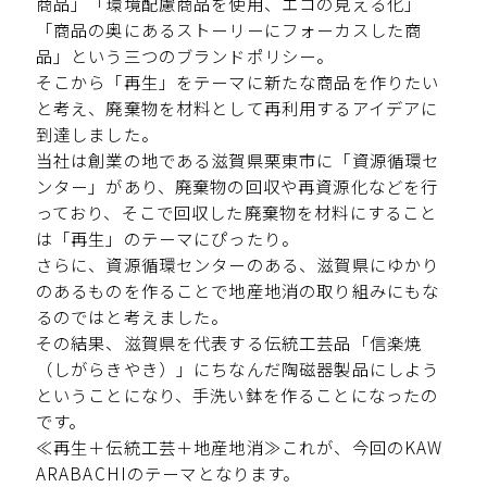
商品」「環境配慮商品を使用、エコの見える化」
「商品の奥にあるストーリーにフォーカスした商
品」という三つのブランドポリシー。
そこから「再生」をテーマに新たな商品を作りたい
と考え、廃棄物を材料として再利用するアイデアに
到達しました。
当社は創業の地である滋賀県栗東市に「資源循環セ
ンター」があり、廃棄物の回収や再資源化などを行
っており、そこで回収した廃棄物を材料にすること
は「再生」のテーマにぴったり。
さらに、資源循環センターのある、滋賀県にゆかり
のあるものを作ることで地産地消の取り組みにもな
るのではと考えました。
その結果、滋賀県を代表する伝統工芸品「信楽焼
（しがらきやき）」にちなんだ陶磁器製品にしよう
ということになり、手洗い鉢を作ることになったの
です。
≪再生＋伝統工芸＋地産地消≫これが、今回のKAW
ARABACHIのテーマとなります。