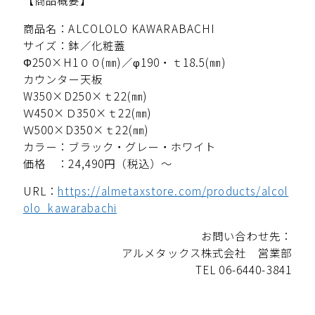
【商品概要】
商品名：ALCOLOLO KAWARABACHI
サイズ：鉢／化粧蓋
Φ250×H1００(㎜)／φ190・ｔ18.5(㎜)
カウンター天板
W350×D250×ｔ22(㎜)
Ｗ450×Ｄ350×ｔ22(㎜)
Ｗ500×D350×ｔ22(㎜)
カラー：ブラック・グレー・ホワイト
価格 ：24,490円（税込）～
URL：
https://almetaxstore.com/products/alcol
olo_kawarabachi
お問い合わせ先：
アルメタックス株式会社 営業部
TEL 06-6440-3841